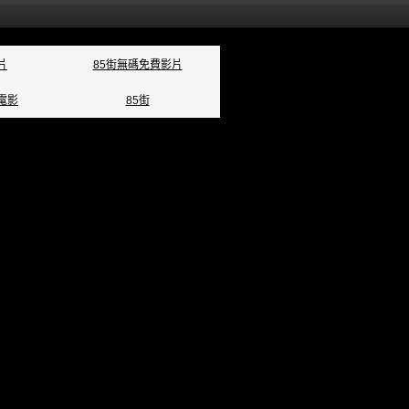
片
85街無碼免費影片
電影
85街